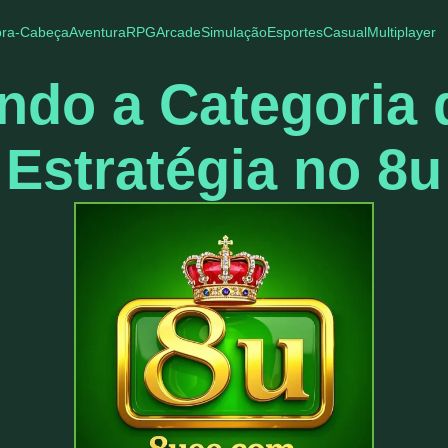
ra-Cabeça
Aventura
RPG
Arcade
Simulação
Esportes
Casual
Multiplayer
ndo a Categoria
Estratégia no 8u