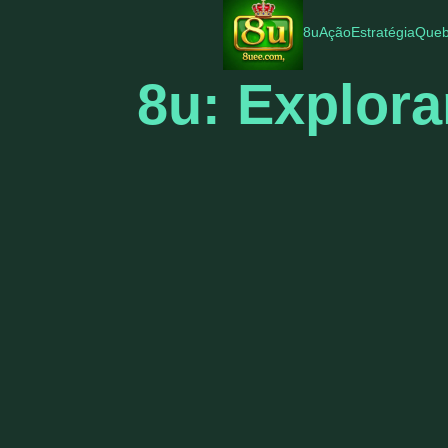
8u
Ação
Estratégia
Queb
8u: Explora